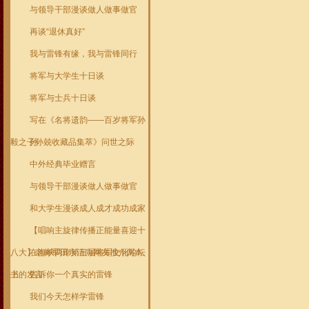
与领导干部漫谈做人做事做官
再谈“退休真好”
我与雷锋有缘，我与雷锋同行
将军与大学生十日谈
将军与士兵十日谈
写在《名将遗韵——百岁将军孙
毅之子孙兢收藏品集萃》问世之际
孙
中外经典毕业赠言
与领导干部漫谈做人做事做官
和大学生漫谈成人成才成功成家
【唱响主旋律传播正能量喜迎十
八大】老将军田永清向网友推介两本
在海峡两岸第三届将军文化论坛
书
上的发言
告诉你一个真实的雷锋
我们今天怎样学雷锋