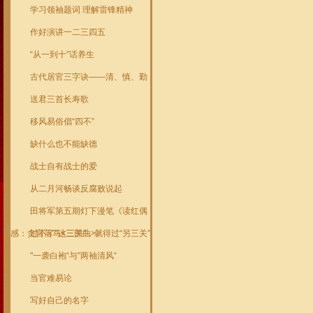
学习领袖题词 理解雷锋精神
作好演讲一二三四五
“从一到十”话养生
古代居官三字诀——清、慎、勤
送君三首长寿歌
移风易俗倡“四不”
缺什么也不能缺德
战士自有战士的爱
从二月河畅谈反腐败说起
田将军第五期灯下漫笔《读红偶
感：贪官落马<三部曲>》
过不了“这三关”，就得过“另三关”
"一袭白袍“与”两袖清风“
当官难易论
写好自己的名字