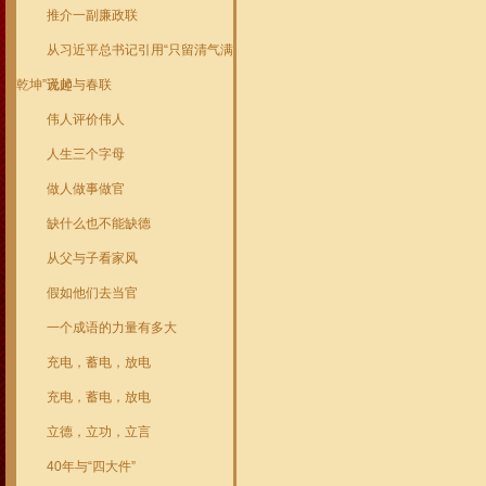
推介一副廉政联
从习近平总书记引用“只留清气满
乾坤”说起
元帅与春联
伟人评价伟人
人生三个字母
做人做事做官
缺什么也不能缺德
从父与子看家风
假如他们去当官
一个成语的力量有多大
充电，蓄电，放电
充电，蓄电，放电
立德，立功，立言
40年与“四大件”