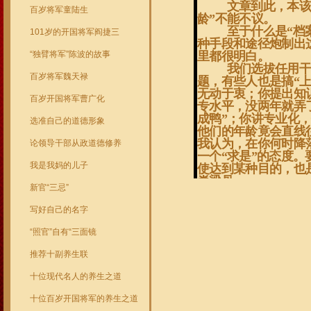
文章到此，本该
百岁将军童陆生
龄”不能不议。
至于什么是“档
101岁的开国将军阎捷三
种手段和途径炮制出
“独臂将军”陈波的故事
里都很明白。
我们选拔任用干
百岁将军魏天禄
题，有些人也是搞“
无动于衷；你提出知
百岁开国将军曹广化
专水平，没两年就弄
成鸭”；你讲专业化
选准自己的道德形象
他们的年龄竟会直线
我认为，在你何时降
论领导干部从政道德修养
一个“求是”的态度。
我是我妈的儿子
使达到某种目的，也
脊梁骨。
新官“三忌”
写好自己的名字
“照官”自有“三面镜
推荐十副养生联
十位现代名人的养生之道
十位百岁开国将军的养生之道