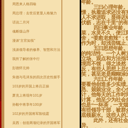
年龄。
周恩来人格四喻
三曰心理年龄。
憬，执着追求还没有
周总理：去世后更显人格魅力
人不求进取，显得迟
伏枥，志在千里”的
话说二月河
四曰事业年龄。
魂断煤山序
菜，水灵不久，便江
舍，“姜愈老愈辣”；
漫谈“主官如筷”
作为时，却浅尝辄止
五曰思想年龄。
浅谈领导者的修养、智慧和方法
的纯洁性。一个人树
立场、观点和方法指
我所了解的张中行
境而不馁，得之淡然
彭德怀元帅
反，有些人思想上总
笑，甚至老是糊糊涂
朱德与毛泽东的四次历史性握手
六曰工作年龄。
要看他创造多少实绩
103岁的开国上将吕正操
恳、兢兢业业，全心
计，他每天的工作时
萧克上将现年101岁
计算，他至少为社会
也是“一杯茶，一支
孙毅中将享年100岁
有些领导干部，被群
102岁的开国将军陈锐霆
底领薪水。这些人的
此外，还有社会
吴西：创造两项纪录的开国将军
异。