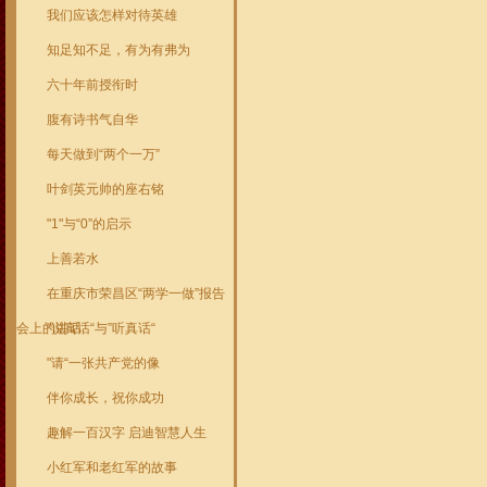
我们应该怎样对待英雄
知足知不足，有为有弗为
六十年前授衔时
腹有诗书气自华
每天做到“两个一万”
叶剑英元帅的座右铭
"1"与“0”的启示
上善若水
在重庆市荣昌区“两学一做”报告
会上的讲话
"说真话“与”听真话“
"请“一张共产党的像
伴你成长，祝你成功
趣解一百汉字 启迪智慧人生
小红军和老红军的故事