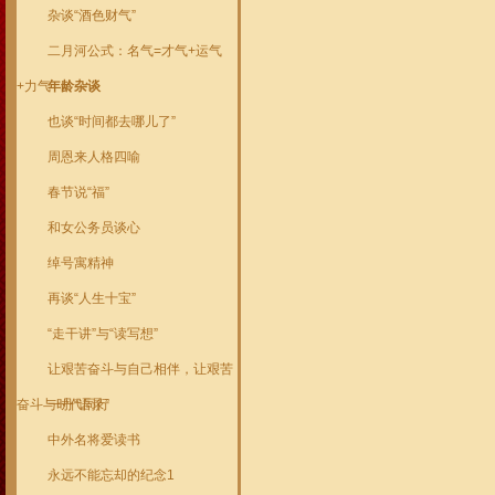
杂谈“酒色财气”
二月河公式：名气=才气+运气
+力气
年龄杂谈
也谈“时间都去哪儿了”
周恩来人格四喻
春节说“福”
和女公务员谈心
绰号寓精神
再谈“人生十宝”
“走干讲”与“读写想”
让艰苦奋斗与自己相伴，让艰苦
奋斗与时代同行
一丹“语录”
中外名将爱读书
永远不能忘却的纪念1