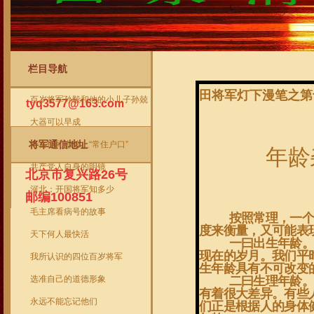
栏目导航
将军信箱
当前位置
->
首页
->
将军作品
->
年龄杂
田将军灯下漫笔之第
百岁将军孙毅和他的小儿子孙兢
tyq3577@163.com
大器可以早成
将军通信地址
给雷锋同志落上“常住户口”
年龄
共产党人自身的明镜
北京市复兴路26号
河北：开国将军知多少
邮编100851
毛主席看病号的故事
按照常理，一个
度来衡量，又可能表
天下何人最快活
一曰出生年龄。
现在的岁月。我们平
我所认识的四位百岁将军
生年龄具有不可改变
选准自己的道德形象
二曰生理年龄。
有着很大差异。有些
永远不能忘记他们
们正是根据人的身体