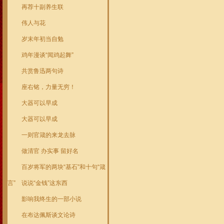
再荐十副养生联
伟人与花
岁末年初当自勉
鸡年漫谈“闻鸡起舞”
共赏鲁迅两句诗
座右铭，力量无穷！
大器可以早成
大器可以早成
一则官箴的来龙去脉
做清官 办实事 留好名
百岁将军的两块“基石”和十句“箴
言”
说说“金钱”这东西
影响我终生的一部小说
在布达佩斯谈文论诗