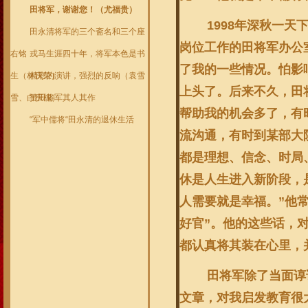
田将军，谢谢您！（尤福贵）
1998年深秋一天下
田永清将军的三个斋名和三个座
岗位工作的田将军办公
右铭
戎马生涯四十年，将军本色是书
了我的一些情况。怕影
生（林庆荣）
精彩的演讲，强烈的反响（袁雪
上头了。后来不久，田
雪、白庆槐）
赞田将军其人其作
帮助我的机会多了，有
“军中儒将“田永清的退休生活
流沟通，有时到某部大
都是理想、信念、时局
休是人生进入新阶段，
人需要就是幸福。”他
好官”。他的这些话，
都认真将其装在心里，
田将军除了当面谆谆
文章，对我启发教育很