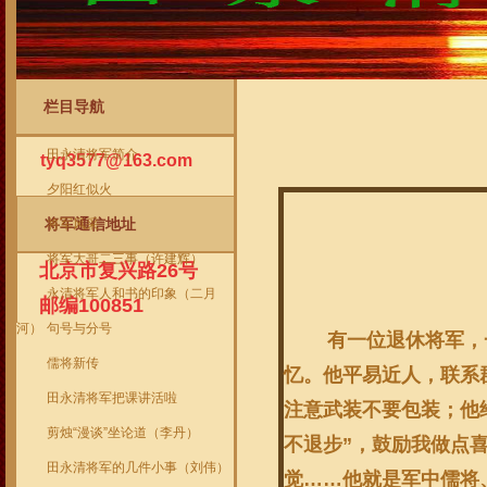
栏目导航
将军信箱
当前位置
->
首页
->
关于田永清将军
->
田永清将军简介
tyq3577@163.com
夕阳红似火
将军通信地址
将军风采
将军大哥二三事（许建辉）
北京市复兴路26号
永清将军人和书的印象（二月
邮编100851
河）
句号与分号
有一位退休将军，一
儒将新传
忆。他平易近人，联系
田永清将军把课讲活啦
注意武装不要包装；他
剪烛“漫谈”坐论道（李丹）
不退步”，鼓励我做点
田永清将军的几件小事（刘伟）
觉……他就是军中儒将